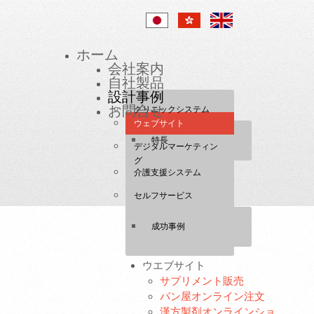
ホーム
会社案内
自社製品
設計事例
お問合せ
クリニックシステム
ウェブサイト
特長
デジタルマーケティン
グ
介護支援システム
セルフサービス
成功事例
FEATURED PRODUCTS JP
ウエブサイト
サプリメント販売
パン屋オンライン注文
漢方製剤オンラインショ