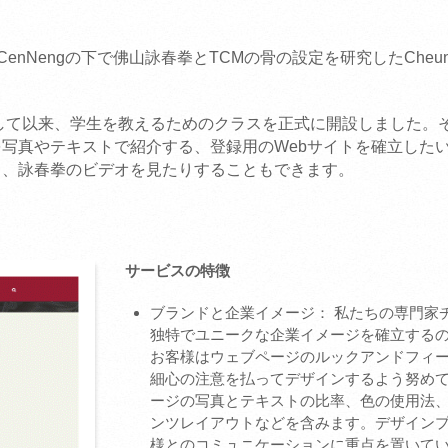
に修士のCenNengの下で佛山詠春拳とTCMの骨の設定を研究したCheun
転して以来、学生を教えるためのクラスを正式に開設しました。
写真やテキストで紹介する、登録用のWebサイトを確立した
り、詠春拳のビデオを見たりすることもできます。
サービスの特徴
ブランドと企業イメージ： 私たちの専門家
独特でユニークな企業イメージを確立する
お客様はウェブページのルックアンドフィ
細心の注意を払ってデザインするよう努め
ージの写真とテキストの比率、色の使用法
ンツレイアウトなどを含みます。デザイン
様とのコミュニケーションに重点を置いて