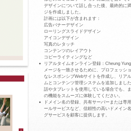
デザインについて話し合った後、最終的に満
ジを作成しました。
計画には以下が含まれます：
広告バナーデザイン
ローリングスライドデザイン
アイコンデザイン
写真のレタッチ
コンテンツのレイアウト
コピーライティングなど
リアルタイムオンライン登録：Cheung Yu
メージを一致させるために、プロフェッシ
なレスポンシブWebサイトを作成し、リア
ムとコンテンツ管理システムを追加しまし
話やタブレットを使用している場合でも、
の機能をスムーズに体験してください。
ドメイン名の登録、共有サーバーまたは専
ールサービスなど、信頼性の高いドメイン名
グサービスを顧客に提供します。